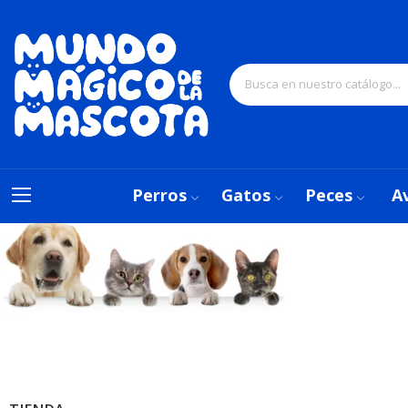
Perros
Gatos
Peces
A