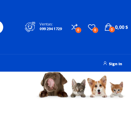
Ventas:
0,00 $
099 294 1729
0
0
0
Sign in