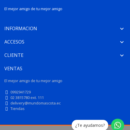
El mejor amigo de tu mejor amigo
INFORMACION

ACCESOS

CLIENTE

VENTAS
El mejor amigo de tu mejor amigo
0992941729
02 3815780 ext. 111
delivery@mundomascota.ec
Tiendas
¿Te ayudamos?
Petmanagement S.A.S. - 2026 - Desarrollado por Betelmarket