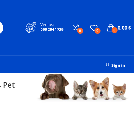
Ventas:
0,00 $
099 294 1729
0
0
0
Sign in
 Pet