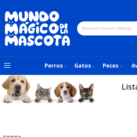
Perros
Gatos
Peces
A
Lis